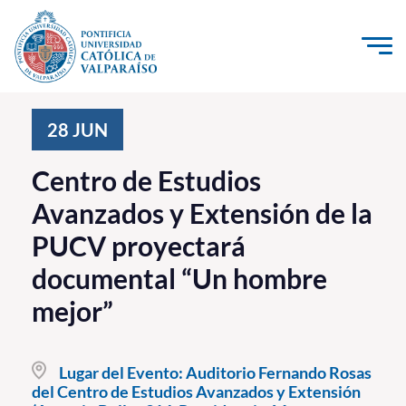
Click acá para ir directamente al contenido
La Universidad
28
JUN
Investigación, Creación e Innovación
Centro de Estudios
PUCV Internacional
Avanzados y Extensión de la
Vinculación con el Medio
PUCV proyectará
documental “Un hombre
Admisión
mejor”
Pregrado
Postgrado
Lugar del Evento:
Auditorio Fernando Rosas
del Centro de Estudios Avanzados y Extensión
Formación Continua