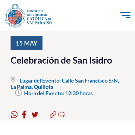
Click acá para ir directamente al contenido
La Universidad
15
MAY
Investigación, Creación e Innovación
Celebración de San Isidro
PUCV Internacional
Vinculación con el Medio
Lugar del Evento:
Calle San Francisco S/N,
La Palma, Quillota
Hora del Evento:
12:30 horas
Admisión
Pregrado
Postgrado
Formación Continua