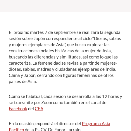
Estudiantes
Académicos
El próximo martes 7 de septiembre se realizará la segunda
Funcionarios
sesión sobre Japón correspondiente al ciclo “Diosas, sabias
y mujeres ejemplares de Asia”, que busca explorar las
Alumni
construcciones sociales históricas de la mujer de Asia,
buscando las diferencias y similitudes, así como lo que las
caracteriza. La femeneidad se revisa a partir de mujeres-
diosas, sabias, madres y ciudadanas ejemplares de India,
English
China y Japón, cerrando con figuras femeninas de otros
países de Asia.
Como se habitual, cada sesión se desarrolla a las 12 horas y
se transmite por Zoom como también en el canal de
Facebook
del
CEA
.
En la ocasión, expondrá el director del
Programa Asia
Pacífico
de la PUCV, Dr. Fanor Larraín.