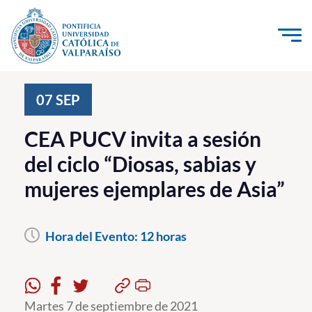
Click acá para ir directamente al contenido
La Universidad
07
SEP
Investigación, Creación e Innovación
CEA PUCV invita a sesión
PUCV Internacional
del ciclo “Diosas, sabias y
Vinculación con el Medio
mujeres ejemplares de Asia”
Admisión
Hora del Evento:
12 horas
Pregrado
Postgrado
Formación Continua
Martes 7 de septiembre de 2021