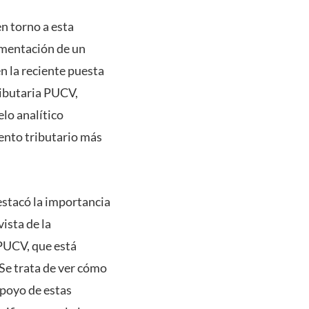
n torno a esta
lementación de un
n la reciente puesta
ributaria PUCV,
lo analítico
ento tributario más
estacó la importancia
ista de la
 PUCV, que está
 Se trata de ver cómo
 apoyo de estas