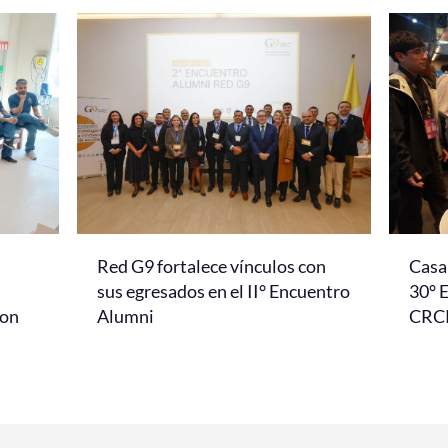
Red G9 fortalece vínculos con
Casa 
l
sus egresados en el II° Encuentro
30° 
con
Alumni
CRC