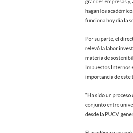
grandes empresas y, a
hagan los académico
funciona hoy día la so
Por su parte, el dir
relevó la labor inves
materia de sostenibil
Impuestos Internos en
importancia de este 
“Ha sido un proceso d
conjunto entre unive
desde la PUCV, genera
El académico agregó 