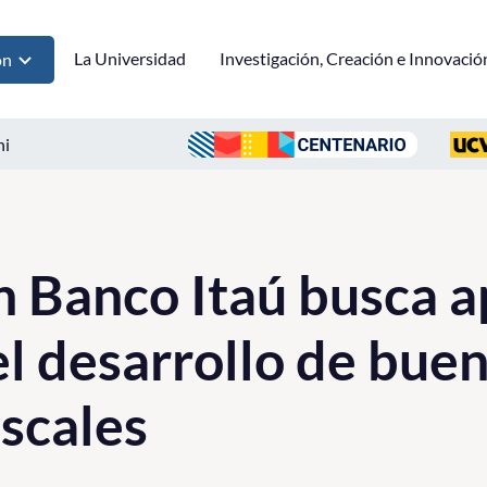
La Universidad
Investigación, Creación e Innovació
ón
ni
n Banco Itaú busca a
l desarrollo de bue
iscales