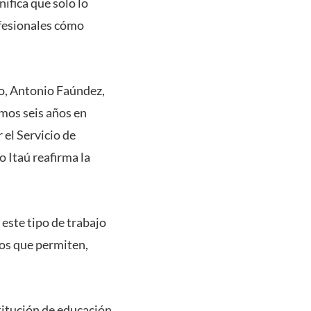
ifica que solo lo
fesionales cómo
io, Antonio Faúndez,
imos seis años en
 el Servicio de
o Itaú reafirma la
 este tipo de trabajo
tos que permiten,
titución de educación