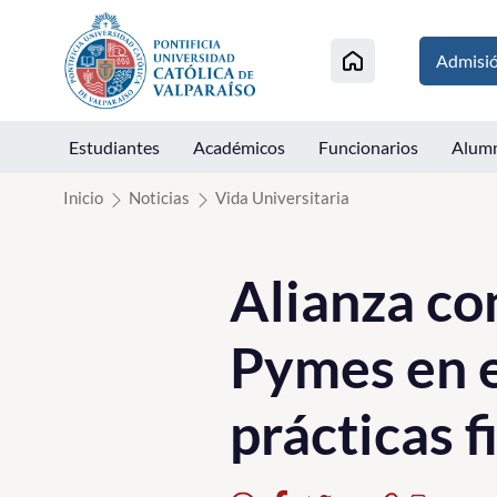
Click acá para ir directamente al contenido
Admisi
Estudiantes
Académicos
Funcionarios
Alum
Inicio
Noticias
Vida Universitaria
Alianza co
Pymes en e
prácticas f