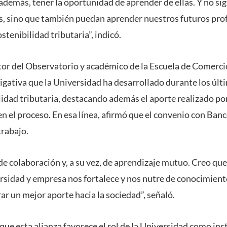
demás, tener la oportunidad de aprender de ellas. Y no sign
s, sino que también puedan aprender nuestros futuros pro
stenibilidad tributaria”, indicó.
ector del Observatorio y académico de la Escuela de Comerc
tigativa que la Universidad ha desarrollado durante los últ
idad tributaria, destacando además el aporte realizado por
 el proceso. En esa línea, afirmó que el convenio con Banc
trabajo.
e colaboración y, a su vez, de aprendizaje mutuo. Creo que
rsidad y empresa nos fortalece y nos nutre de conocimien
r un mejor aporte hacia la sociedad”, señaló.
que esta alianza favorece el rol de la Universidad como ins