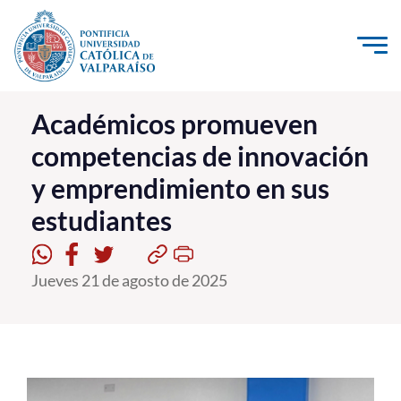
Click acá para ir directamente al contenido
La Universidad
Académicos promueven
competencias de innovación
Investigación, Creación e Innovación
y emprendimiento en sus
PUCV Internacional
estudiantes
Vinculación con el Medio
Admisión
Jueves 21 de agosto de 2025
Pregrado
Postgrado
Formación Continua