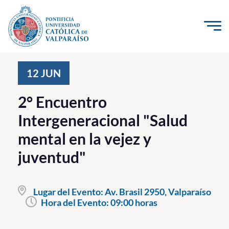
Click acá para ir directamente al contenido
La Universidad
12
JUN
Investigación, Creación e Innovación
2° Encuentro
PUCV Internacional
Intergeneracional "Salud
Vinculación con el Medio
mental en la vejez y
juventud"
Admisión
Pregrado
Lugar del Evento:
Av. Brasil 2950, Valparaíso
Hora del Evento:
09:00 horas
Postgrado
Formación Continua